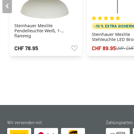
Steinhauer Mexlite
-10 % EXTRA SICHER
Pendelleuchte Weiß, 1-
Steinhauer Mexlite
flammig
Stehleuchte LED Bro
flammig
CHF 78.95
CHF 89.95
UVP:
CHF
Wir versenden mit
Zahlungsarten