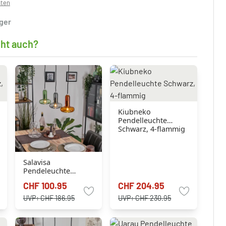
sten
ager
cht auch?
Kiubneko
Pendelleuchte
Schwarz, 4-flammig
Salavisa
Pendeleuchte
Schwarz, 3-flammig
CHF 100.95
CHF 204.95
UVP:
CHF 186.95
UVP:
CHF 230.95