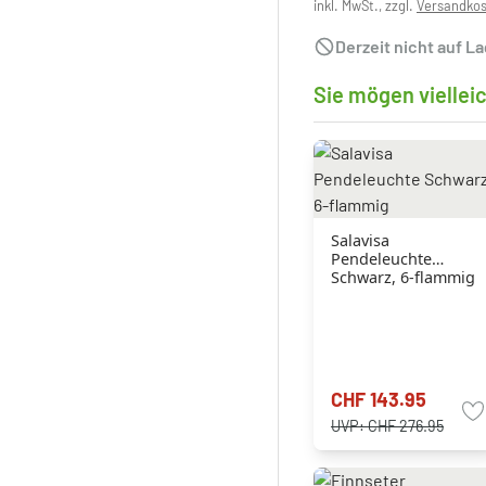
inkl. MwSt., zzgl.
Versandko
Derzeit nicht auf L
Sie mögen viellei
Salavisa
Pendeleuchte
Schwarz, 6-flammig
CHF 143.95
UVP:
CHF 276.95