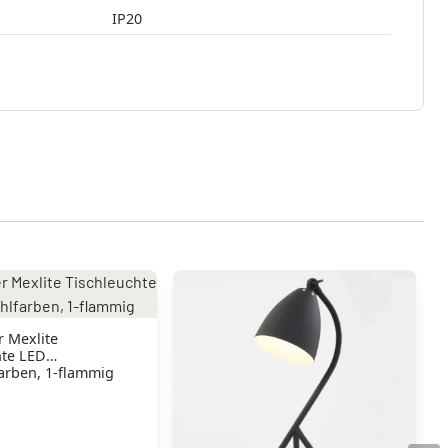
IP20
r Mexlite
hte LED
farben, 1-flammig