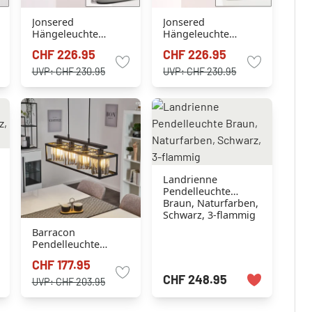
Jonsered
Jonsered
Hängeleuchte
Hängeleuchte
Rostfarben, 1-
Schwarz, 1-flammig
CHF 226.95
CHF 226.95
flammig
UVP:
CHF 230.95
UVP:
CHF 230.95
Landrienne
Pendelleuchte
Braun, Naturfarben,
Schwarz, 3-flammig
Barracon
Pendelleuchte
Schwarz, 4-flammig
CHF 177.95
CHF 248.95
UVP:
CHF 203.95