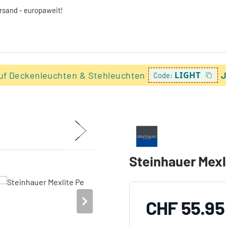
ersand - europaweit!
uf Deckenleuchten & Stehleuchten
LIGHT
J
Code:
Steinhauer Mexl
CHF 55.95