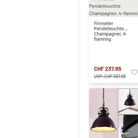
Finnseter
Pendelleuchte
Champagner, 4-
flammig
CHF 237.95
UVP:
CHF 267.95