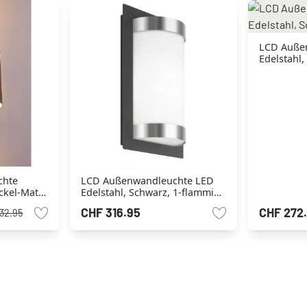
LCD Auße
Edelstahl,
chte
LCD Außenwandleuchte LED
ckel-Matt,
Edelstahl, Schwarz, 1-flammig,
Bewegungsmelder
CHF 316.95
CHF 272
32.95