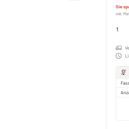
Sie s
inkl. Mw
V
L
Fas
Anz