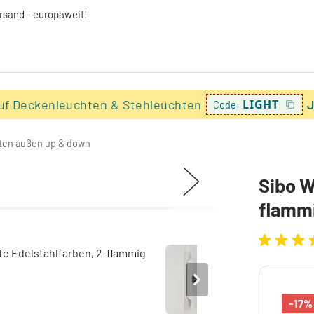
ersand - europaweit!
uf Deckenleuchten & Stehleuchten
LIGHT
J
Code:
ten außen up & down
Sibo W
flamm
-17%