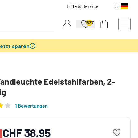
Hilfe & Service
DE
1827
etzt sparen
andleuchte Edelstahlfarben, 2-
ig
1 Bewertungen
CHF 38.95