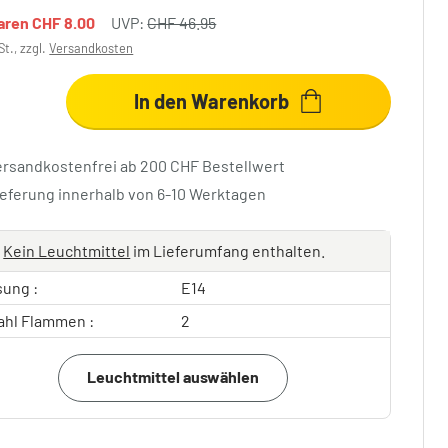
paren
CHF 8.00
UVP:
CHF 46.95
St., zzgl.
Versandkosten
In den Warenkorb
ersandkostenfrei ab 200 CHF Bestellwert
ieferung innerhalb von 6-10 Werktagen
Kein Leuchtmittel
im Lieferumfang enthalten.
sung :
E14
ahl Flammen :
2
Leuchtmittel auswählen