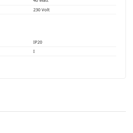
40 Watt
230 Volt
IP20
I