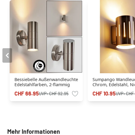
Bessiebelle Außenwandleuchte
Sumpango Wandleu
Edelstahlfarben, 2-flammig
Chrom, Edelstahl, Ni
1-flammig
CHF 66.95
CHF 10.95
UVP:
CHF 92.95
UVP:
CHF 
Mehr Informationen