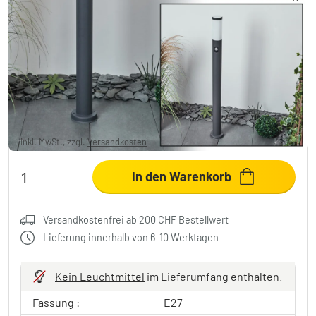
Sessa Wegeleuchte Anthrazit, 1-flammig,
Bewegungsmelder
CHF 31.95
-50%
Sie sparen
CHF 33.00
UVP:
CHF 64.95
inkl. MwSt., zzgl.
Versandkosten
In den Warenkorb
Versandkostenfrei ab 200 CHF Bestellwert
Lieferung innerhalb von 6-10 Werktagen
Kein Leuchtmittel
im Lieferumfang enthalten.
Fassung :
E27