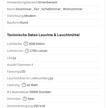
Verwendungsbereich:
Innenbereich
Raum:
Esszimmer , Flur , Schlafzimmer , Wohnzimmer
Stilrichtung:
Modern
Bauform:
Rund
Technische Daten Leuchte & Leuchtmittel
Lichtfarbe:
3000 Kelvin
Lichtstrom:
2700 Lumen
LED:
Ja
Anzahl Flammen:
1
Fassung:
LED
Leuchtmittel im Lieferumfang:
Ja
Leistung:
42 Watt
Ø Lebensdauer:
50000 Stunden
Dimmbar:
Nein
Stromversorgung:
230 Volt