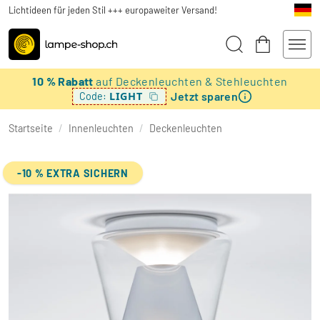
Lichtideen für jeden Stil +++ europaweiter Versand!
10 % Rabatt
auf Deckenleuchten & Stehleuchten
Jetzt sparen
LIGHT
Code:
Startseite
/
Innenleuchten
/
Deckenleuchten
-10 % EXTRA SICHERN