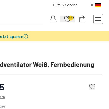
Hilfe & Service
DE
1827
etzt sparen
dventilator Weiß, Fernbedienung
5
sten
ager