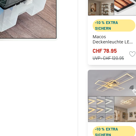
-10 % EXTRA
SICHERN
Macos
Deckenleuchte LED
Holzoptik, Schwarz,
CHF 78.95
1-flammig
UVP:
CHF 120.95
-10 % EXTRA
SICHERN