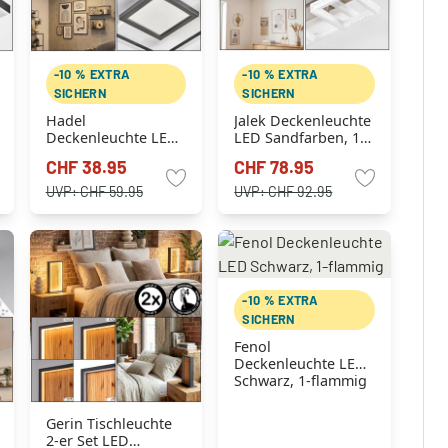
-10 % EXTRA
-10 % EXTRA
SICHERN
SICHERN
Hadel
Jalek Deckenleuchte
Deckenleuchte LED
LED Sandfarben, 1-
Grau, Weiß, 1-
flammig
CHF 38.95
CHF 78.95
flammig
UVP:
CHF 59.95
UVP:
CHF 92.95
-10 % EXTRA
SICHERN
Fenol
Deckenleuchte LED
Schwarz, 1-flammig
Gerin Tischleuchte
2-er Set LED