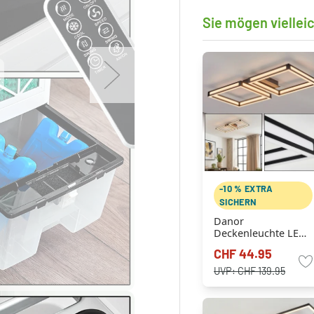
Sie mögen viellei
-10 % EXTRA
SICHERN
Danor
Deckenleuchte LED
Schwarz, 1-flammig
CHF 44.95
UVP:
CHF 139.95