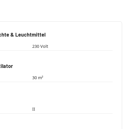
chte & Leuchtmittel
230 Volt
ilator
30 m²
II