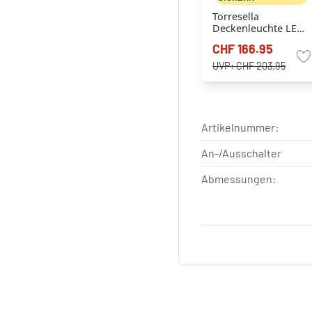
Torresella
Deckenleuchte LED
Silber, 1-flammig,
CHF 166.95
Fernbedienung
UVP:
CHF 203.95
Artikelnummer:
An-/Ausschalter
Abmessungen: