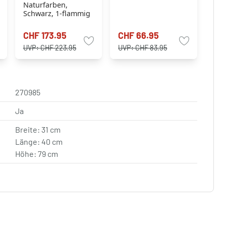
Naturfarben,
Schwarz, 1-flammig
CHF 173.95
CHF 66.95
UVP:
CHF 223.95
UVP:
CHF 83.95
270985
Ja
Breite: 31 cm
Länge: 40 cm
Höhe: 79 cm