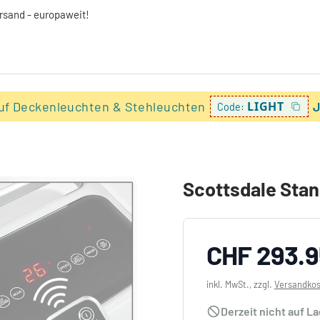
ersand - europaweit!
uf Deckenleuchten & Stehleuchten
LIGHT
J
Code:
Scottsdale Stan
CHF 293.9
inkl. MwSt., zzgl.
Versandko
Derzeit nicht auf L