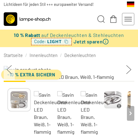
Lichtideen für jeden Stil +++ europaweiter Versand!
10 % Rabatt
auf Deckenleuchten & Stehleuchten
Jetzt sparen
LIGHT
Code:
Startseite
/
Innenleuchten
/
Deckenleuchten
-10 % EXTRA SICHERN