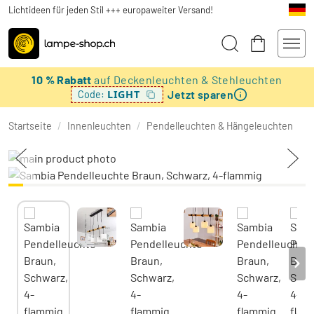
Lichtideen für jeden Stil +++ europaweiter Versand!
10 % Rabatt
auf Deckenleuchten & Stehleuchten
Jetzt sparen
LIGHT
Code:
Startseite
/
Innenleuchten
/
Pendelleuchten & Hängeleuchten