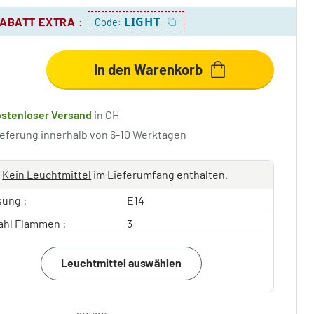
LIGHT
RABATT EXTRA
:
Code:
In den Warenkorb
ostenloser Versand
in CH
ieferung innerhalb von 6-10 Werktagen
Kein Leuchtmittel
im Lieferumfang enthalten.
sung :
E14
ahl Flammen :
3
Leuchtmittel auswählen