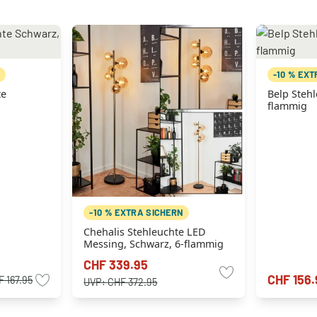
N
-10 % EX
te
Belp Stehl
flammig
-10 % EXTRA SICHERN
Chehalis Stehleuchte LED
Messing, Schwarz, 6-flammig
CHF 339.95
CHF 156.
 167.95
UVP:
CHF 372.95