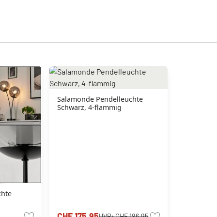
Salamonde Pendelleuchte
Schwarz, 4-flammig
chte
CHF 175.95
UVP:
CHF 186.95