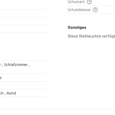
Schutzart:
Schutzklasse:
Sonstiges
Diese Stehleuchte verfüg
r ,
ge
Kugel , Länglich , Rund