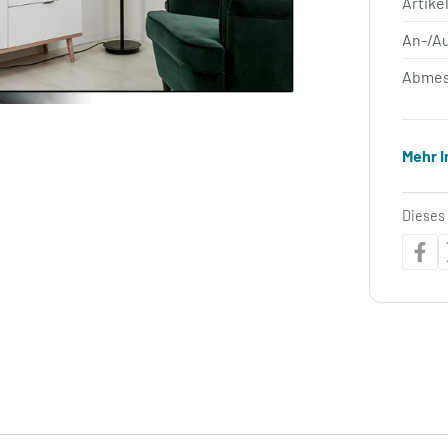
Artik
An-/A
Abmes
Mehr 
Dieses 