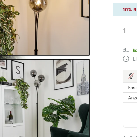
10% 
k
L
Fas
Anz