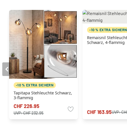
-10 % EXTRA SICHER
Remaisnil Stehleuch
Schwarz, 4-flammig
-10 % EXTRA SICHERN
Tapitapa Stehleuchte Schwarz,
3-flammig
CHF 226.95
CHF 163.95
UVP:
CHF
UVP:
CHF 232.95