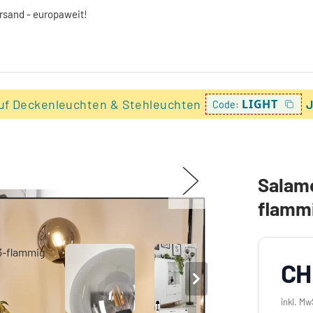
ersand - europaweit!
uf Deckenleuchten & Stehleuchten
LIGHT
J
Code:
Salamo
flamm
CH
inkl. Mw