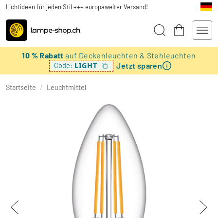
Lichtideen für jeden Stil +++ europaweiter Versand!
10 % Rabatt
auf Deckenleuchten & Stehleuchten
Jetzt sparen
LIGHT
Code:
Startseite
/
Leuchtmittel