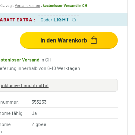
St., zzgl.
Versandkosten
,
kostenloser Versand
in CH
LIGHT
RABATT EXTRA
:
Code:
In den Warenkorb
ostenloser Versand
in CH
ieferung innerhalb von 6-10 Werktagen
inklusive Leuchtmittel
elnummer:
353253
home fähig
Ja
home
Zigbee
m