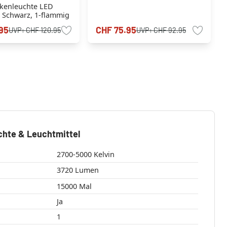
kenleuchte LED
, Schwarz, 1-flammig
95
CHF 75.95
UVP:
CHF 120.95
UVP:
CHF 92.95
chte & Leuchtmittel
2700-5000 Kelvin
3720 Lumen
15000 Mal
Ja
1