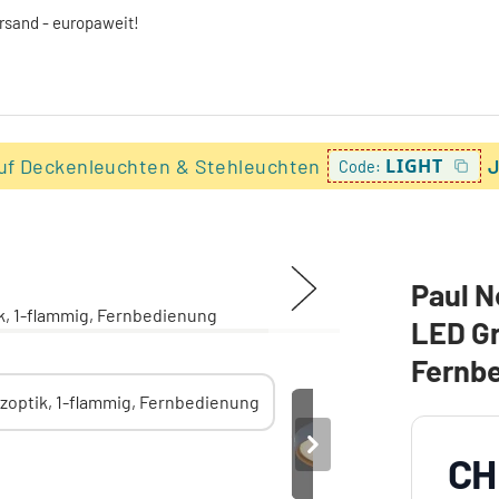
ersand - europaweit!
uf Deckenleuchten & Stehleuchten
LIGHT
J
Code:
Paul 
LED Gr
Fernb
CH