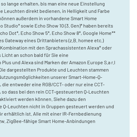
so lange erhalten, bis man eine neue Einstellung
e Leuchten direkt bedienen, in Helligkeit und Farbe
n können außerdem in vorhandene Smart Home
o Studio* sowie Echo Show 10 (3. Gen)* haben bereits
cho Dot*, Echo Show 5*, Echo Show 8*, Google Home**
s Gateway eines Drittanbieters (z.B. homee etc.)
 Kombination mit den Sprachassistenten Alexa* oder
Licht an schon bald für Sie eine
 Plus und Alexa sind Marken der Amazon Europe S.a r.l
. Die dargestellten Produkte und Leuchten stammen
nd Nutzungsmöglichkeiten unserer Smart-Home-Q-
, die entweder eine RGB/CCT- oder nur eine CCT-
, so dass bei den rein CCT-gesteuerten Q-Leuchten
ktiviert werden können. Siehe dazu den
ie Q-Leuchten nicht in Gruppen gesteuert werden und
erhältlich ist. Alle mit einer IR-Fernbedienung
bzw. ZigBee-fähige Smart Home-Anbindungen