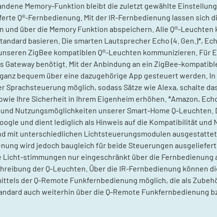
ndene Memory-Funktion bleibt die zuletzt gewählte Einstellung 
ferte Q®-Fernbedienung. Mit der IR-Fernbedienung lassen sich di
n und über die Memory Funktion abspeichern. Alle Q®-Leuchte
andard basieren. Die smarten Lautsprecher Echo (4. Gen.)*, Ech
 unseren ZigBee kompatiblen Q®-Leuchten kommunizieren. Für E
s Gateway benötigt. Mit der Anbindung an ein ZigBee-kompatible
 ganz bequem über eine dazugehörige App gesteuert werden. In
 Sprachsteuerung möglich, sodass Sätze wie Alexa, schalte das 
sowie Ihre Sicherheit in Ihrem Eigenheim erhöhen. *Amazon, Echo
ität und Nutzungsmöglichkeiten unserer Smart-Home Q-Leuchten
oogle und dient lediglich als Hinweis auf die Kompatibilität u
nd mit unterschiedlichen Lichtsteuerungsmodulen ausgestattet
enung wird jedoch baugleich für beide Steuerungen ausgeliefert
Licht-stimmungen nur eingeschränkt über die Fernbedienung a
chreibung der Q-Leuchten. Über die IR-Fernbedienung können d
mittels der Q-Remote Funkfernbedienung möglich, die als Zubehör 
tandard auch weiterhin über die Q-Remote Funkfernbedienung 