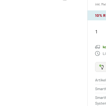
inkl. Mw
10% 
k
L
Artik
Smart
Smart
Syste