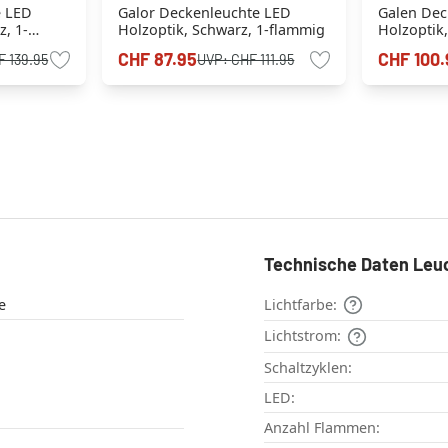
e LED
Galor Deckenleuchte LED
Galen Dec
z, 1-
Holzoptik, Schwarz, 1-flammig
Holzoptik
CHF 87.95
CHF 100.
F 139.95
UVP:
CHF 111.95
Technische Daten Leu
e
Lichtfarbe:
Lichtstrom:
Schaltzyklen:
LED:
Anzahl Flammen: