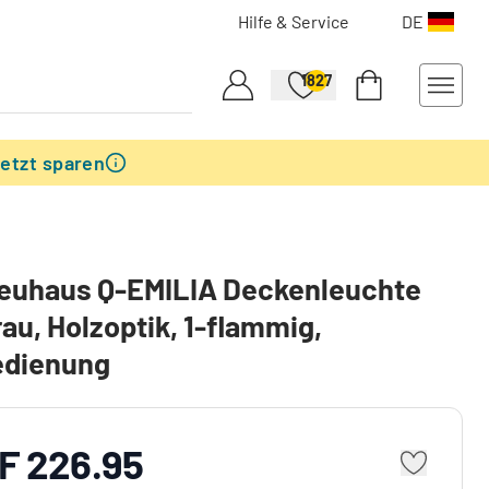
Hilfe & Service
DE
1827
etzt sparen
Neuhaus Q-EMILIA Deckenleuchte
au, Holzoptik, 1-flammig,
edienung
F 226.95