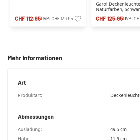
Garol Deckenleucht
Naturfarben, Schwar
flammig
CHF 112.95
CHF 125.95
UVP:
CHF 139.95
UVP:
CH
Mehr Informationen
Art
Produktart:
Deckenleucht
Abmessungen
Ausladung:
49.5 cm
Höhe:
11.5 cm