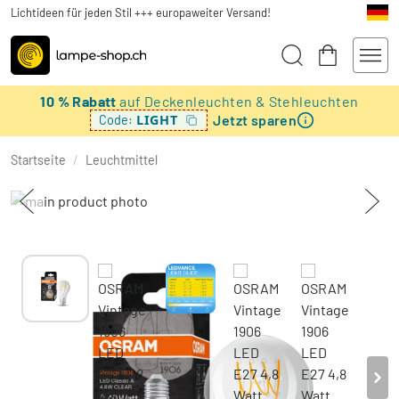
Lichtideen für jeden Stil +++ europaweiter Versand!
10 % Rabatt
auf Deckenleuchten & Stehleuchten
Jetzt sparen
LIGHT
Code:
Startseite
/
Leuchtmittel