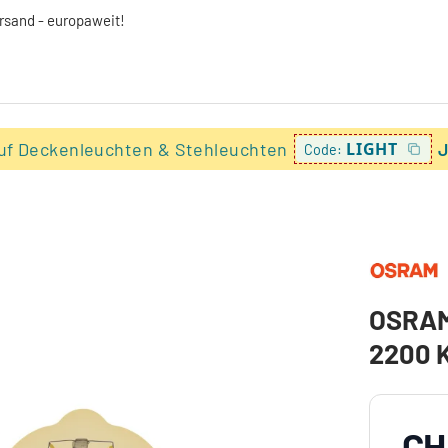
ersand - europaweit!
uf Deckenleuchten & Stehleuchten
LIGHT
J
Code:
OSRAM 
2200 
CH