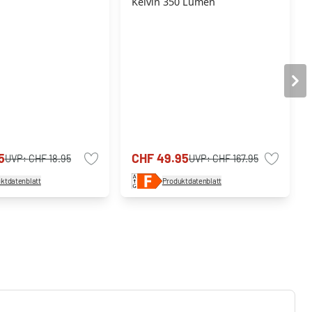
Kelvin 350 Lumen
5
CHF 49.95
UVP:
CHF 18.95
UVP:
CHF 167.95
ktdatenblatt
Produktdatenblatt