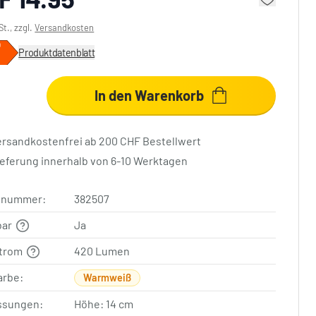
St., zzgl.
Versandkosten
Produktdatenblatt
In den Warenkorb
ersandkostenfrei ab 200 CHF Bestellwert
ieferung innerhalb von 6-10 Werktagen
elnummer:
382507
bar
Ja
strom
420 Lumen
arbe:
Warmweiß
sungen:
Höhe: 14 cm