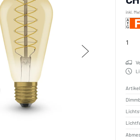
inkl. Mw
V
L
Artik
Dimm
Licht
Lichtf
Abmes