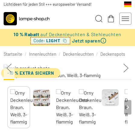
Lichtideen für jeden Stil +++ europaweiter Versand!
10 % Rabatt
auf Deckenleuchten & Stehleuchten
Jetzt sparen
LIGHT
Code:
Startseite
/
Innenleuchten
/
Deckenleuchten
/
Deckenspots
-10 % EXTRA SICHERN