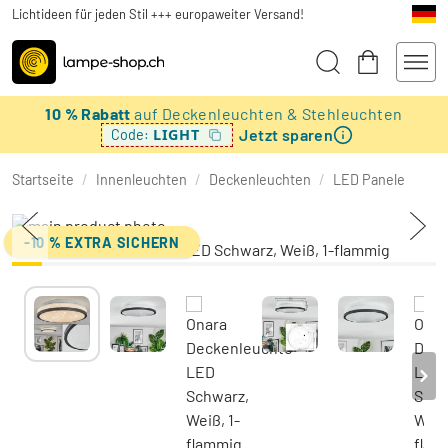
Lichtideen für jeden Stil +++ europaweiter Versand!
10 % Rabatt
auf Deckenleuchten & Stehleuchten
Jetzt sparen
LIGHT
Code:
Startseite
/
Innenleuchten
/
Deckenleuchten
/
LED Panele
-10 % EXTRA SICHERN