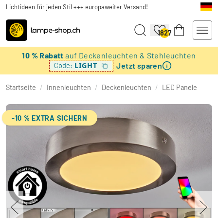
Lichtideen für jeden Stil +++ europaweiter Versand!
1827
10 % Rabatt
auf Deckenleuchten & Stehleuchten
Jetzt sparen
LIGHT
Code:
Startseite
/
Innenleuchten
/
Deckenleuchten
/
LED Panele
-10 % EXTRA SICHERN