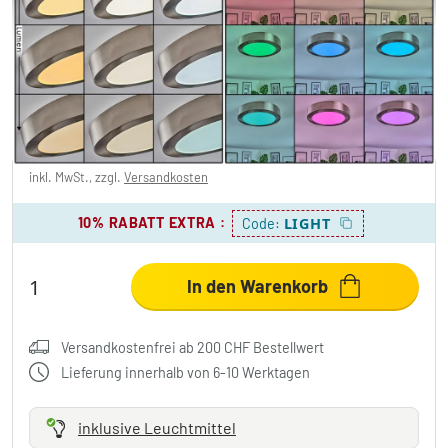
Omaro Deckenpanel LED Nickel-Matt, 1-
flammig, Farbwechsler
CHF 24.95
-66%
Sie sparen
CHF 50.00
UVP:
CHF 74.95
inkl. MwSt., zzgl.
Versandkosten
10% RABATT EXTRA
:
LIGHT
Code:
In den Warenkorb
Versandkostenfrei ab 200 CHF Bestellwert
Lieferung innerhalb von 6-10 Werktagen
inklusive Leuchtmittel