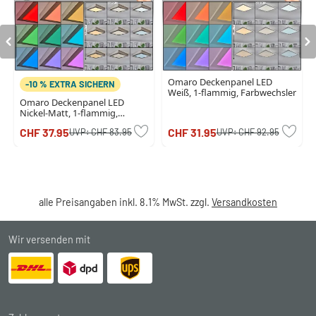
Omaro Deckenpanel LED
-10 % EXTRA SICHERN
Weiß, 1-flammig, Farbwechsler
Omaro Deckenpanel LED
Nickel-Matt, 1-flammig,
Farbwechsler
CHF 37.95
CHF 31.95
UVP:
CHF 83.95
UVP:
CHF 92.95
alle Preisangaben inkl. 8.1% MwSt. zzgl.
Versandkosten
Wir versenden mit