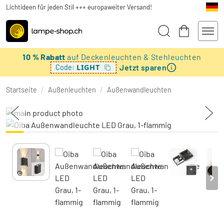
Lichtideen für jeden Stil +++ europaweiter Versand!
10 % Rabatt
auf Deckenleuchten & Stehleuchten
Jetzt sparen
LIGHT
Code:
Startseite
/
Außenleuchten
/
Außenwandleuchten