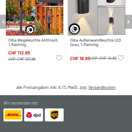
Oiba Wegeleuchte Anthrazit,
Oiba Außenwandleuchte LED
1-flammig
Grau, 1-flammig
CHF 112.95
CHF 18.95
UVP:
CHF 46.95
UVP:
CHF 120.95
alle Preisangaben inkl. 8.1% MwSt. zzgl.
Versandkosten
Wir versenden mit