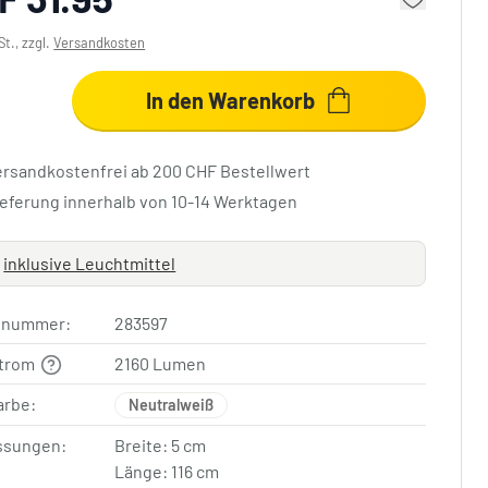
St., zzgl.
Versandkosten
In den Warenkorb
ersandkostenfrei ab 200 CHF Bestellwert
ieferung innerhalb von 10-14 Werktagen
inklusive Leuchtmittel
elnummer:
283597
strom
2160 Lumen
arbe:
Neutralweiß
sungen:
Breite: 5 cm
Länge: 116 cm