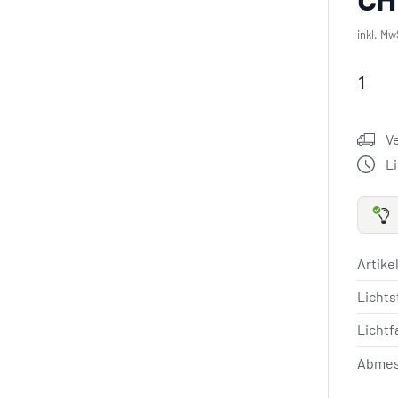
inkl. Mw
V
L
Artik
Licht
Lichtf
Abmes