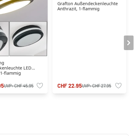
Grafton Außendeckenleuchte
Anthrazit, 1-flammig
ng
kenleuchte LED
 1-flammig
95
CHF 22.95
UVP:
CHF 45.95
UVP:
CHF 27.95