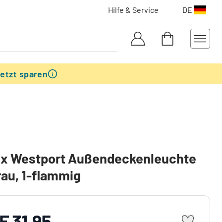
Hilfe & Service
DE
etzt sparen
ux Westport Außendeckenleuchte
au, 1-flammig
F 31.95