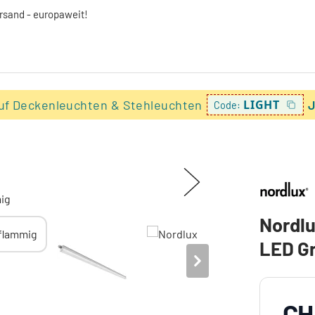
ersand - europaweit!
uf Deckenleuchten & Stehleuchten
LIGHT
J
Code:
Nordl
LED Gr
CH