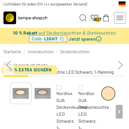
Lichtideen für jeden Stil +++ europaweiter Versand!
1827
10 % Rabatt
auf Deckenleuchten & Stehleuchten
Jetzt sparen
LIGHT
Code:
Startseite
/
Innenleuchten
/
Deckenleuchten
-10 % EXTRA SICHERN