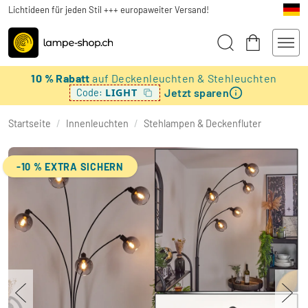
Lichtideen für jeden Stil +++ europaweiter Versand!
10 % Rabatt
auf Deckenleuchten & Stehleuchten
Jetzt sparen
LIGHT
Code:
Startseite
/
Innenleuchten
/
Stehlampen & Deckenfluter
-10 % EXTRA SICHERN