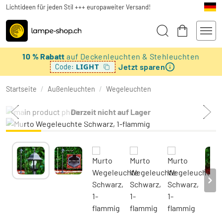
Lichtideen für jeden Stil +++ europaweiter Versand!
10 % Rabatt
auf Deckenleuchten & Stehleuchten
Jetzt sparen
LIGHT
Code:
Startseite
/
Außenleuchten
/
Wegeleuchten
Derzeit nicht auf Lager