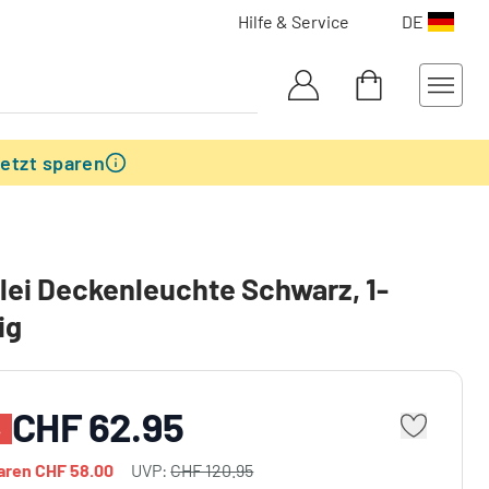
Hilfe & Service
DE
etzt sparen
ei Deckenleuchte Schwarz, 1-
ig
CHF 62.95
%
paren
CHF 58.00
UVP:
CHF 120.95