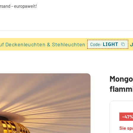
ersand - europaweit!
uf Deckenleuchten & Stehleuchten
LIGHT
J
Code:
Mongol
flamm
-47
Sie s