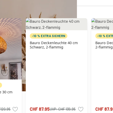
-10 % EXTRA SICHERN
-10 % EX
Bauro Deckenleuchte 40 cm
Bauro Dec
Schwarz, 2-flammig
2-flammig
N
e 30 cm
CHF 87.95
CHF 87.9
120.95
UVP:
CHF 139.95