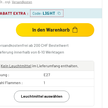
St., zzgl.
Versandkosten
LIGHT
RABATT EXTRA
:
Code:
In den Warenkorb
ersandkostenfrei ab 200 CHF Bestellwert
ieferung innerhalb von 6-10 Werktagen
Kein Leuchtmittel
im Lieferumfang enthalten.
sung :
E27
ahl Flammen :
1
Leuchtmittel auswählen