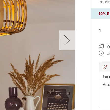
inkl. Mw
10% 
V
L
Fas
Anz