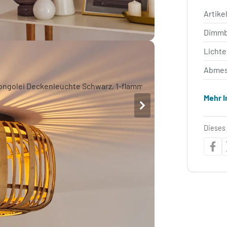
Artik
Dimm
Lichte
Abmes
Mehr 
Dieses 