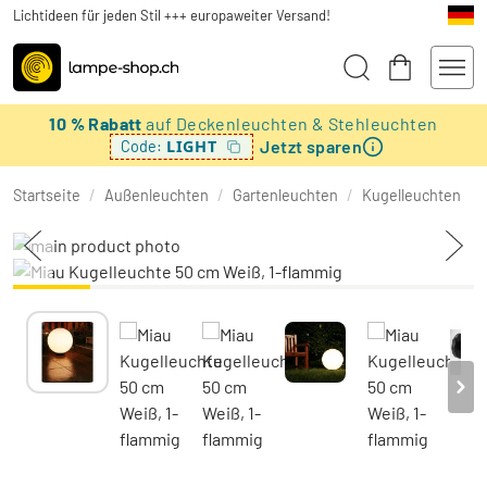
Lichtideen für jeden Stil +++ europaweiter Versand!
10 % Rabatt
auf Deckenleuchten & Stehleuchten
Jetzt sparen
LIGHT
Code:
Startseite
/
Außenleuchten
/
Gartenleuchten
/
Kugelleuchten