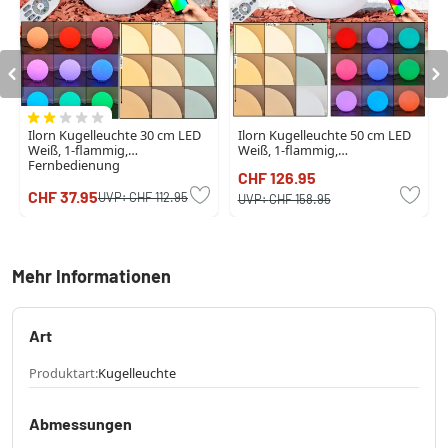
Ilorn Kugelleuchte 30 cm LED
Ilorn Kugelleuchte 50 cm LED
Weiß, 1-flammig,
Weiß, 1-flammig,
Fernbedienung
Fernbedienung
CHF 126.95
CHF 37.95
UVP:
CHF 112.95
UVP:
CHF 158.95
Mehr Informationen
Art
Produktart:
Kugelleuchte
Abmessungen