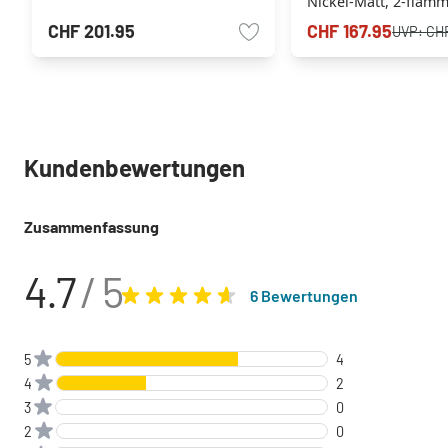
Nickel-Matt, 2-flam
CHF 201.95
CHF 167.95
UVP:
CHF
Kundenbewertungen
Zusammenfassung
4.7
/ 5
6 Bewertungen
5
4
4
2
3
0
2
0