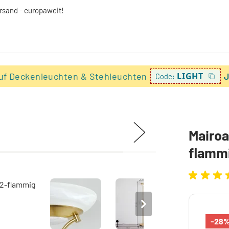
ersand - europaweit!
uf Deckenleuchten & Stehleuchten
LIGHT
J
Code:
Mairoa
flamm
-28