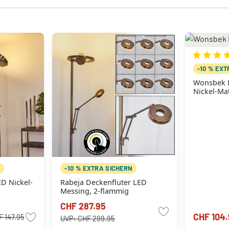
-10 % EX
Wonsbek D
Nickel-Ma
N
-10 % EXTRA SICHERN
ED Nickel-
Rabeja Deckenfluter LED
Messing, 2-flammig
CHF 287.95
CHF 104.
F 147.95
UVP:
CHF 299.95