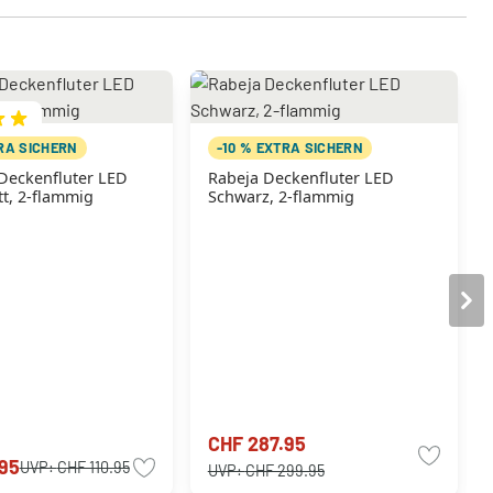
TRA SICHERN
-10 % EXTRA SICHERN
eckenfluter LED
Rabeja Deckenfluter LED
tt, 2-flammig
Schwarz, 2-flammig
CHF 287.95
95
UVP:
CHF 110.95
UVP:
CHF 299.95