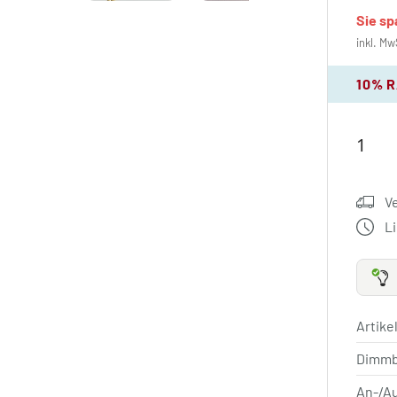
Sie s
inkl. Mw
10% 
V
L
Artik
Dimm
An-/A