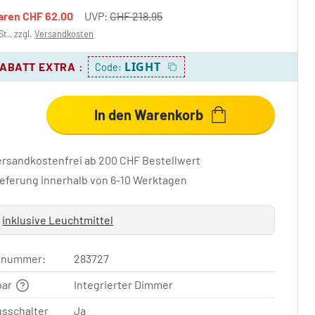
paren
CHF 62.00
UVP:
CHF 218.95
St., zzgl.
Versandkosten
LIGHT
RABATT EXTRA
:
Code:
In den Warenkorb
ersandkostenfrei ab 200 CHF Bestellwert
ieferung innerhalb von 6-10 Werktagen
inklusive Leuchtmittel
elnummer:
283727
bar
Integrierter Dimmer
usschalter
Ja