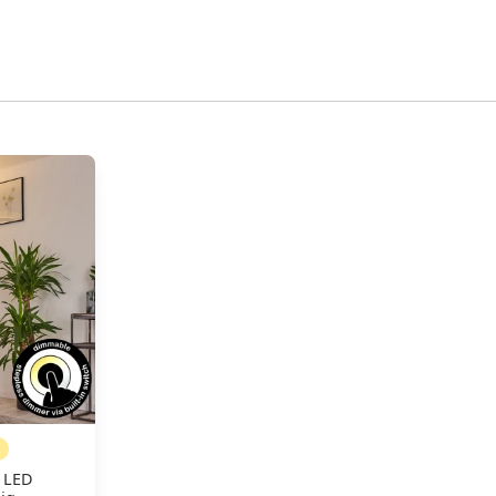
N
r LED