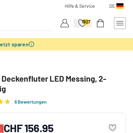
Hilfe & Service
DE
1827
etzt sparen
 Deckenfluter LED Messing, 2-
ig
6 Bewertungen
CHF 156.95
%