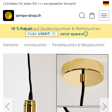
Lichtideen für jeden Stil +++ europaweiter Versand!
10 % Rabatt
auf Deckenleuchten & Stehleuchten
Jetzt sparen
LIGHT
Code:
Startseite
/
Innenleuchten
/
Pendelleuchten & Hängeleuchten