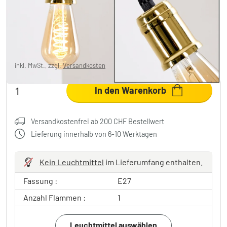
flammig
CHF 6.95
-83%
Sie sparen
CHF 35.00
UVP:
CHF 41.95
inkl. MwSt., zzgl.
Versandkosten
In den Warenkorb
Versandkostenfrei ab 200 CHF Bestellwert
Lieferung innerhalb von 6-10 Werktagen
Kein Leuchtmittel
im Lieferumfang enthalten.
Fassung :
E27
Anzahl Flammen :
1
Leuchtmittel auswählen