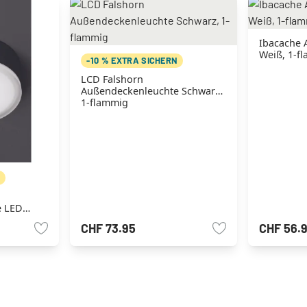
Ibacache 
Weiß, 1-f
-10 % EXTRA SICHERN
LCD Falshorn
Außendeckenleuchte Schwarz,
1-flammig
N
e LED
CHF 73.95
CHF 56.