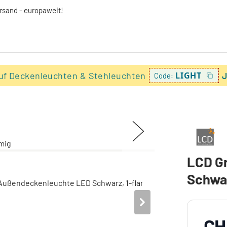
ersand - europaweit!
uf Deckenleuchten & Stehleuchten
LIGHT
J
Code:
LCD G
Schwar
CH