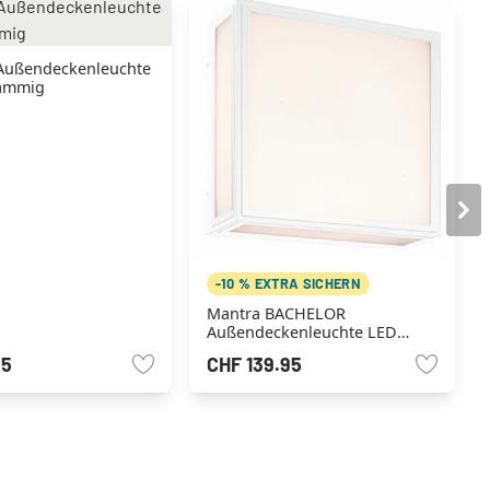
Außendeckenleuchte
lammig
-10 % EXTRA SICHERN
Mantra BACHELOR
Außendeckenleuchte LED
Weiß, 1-flammig
95
CHF 139.95