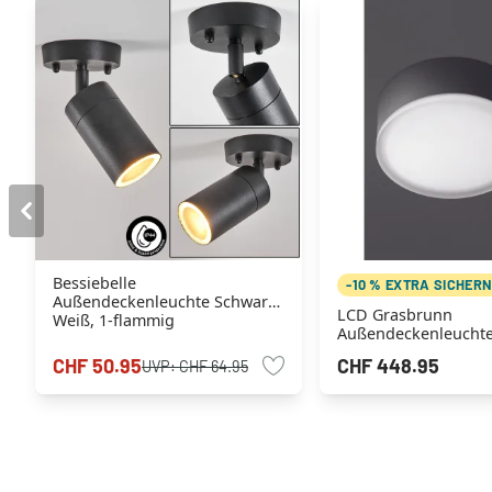
Bessiebelle
-10 % EXTRA SICHER
Außendeckenleuchte Schwarz,
LCD Grasbrunn
Weiß, 1-flammig
Außendeckenleucht
Schwarz, 1-flammig
CHF 50.95
CHF 448.95
UVP:
CHF 64.95