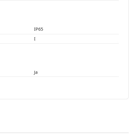
IP65
I
Ja