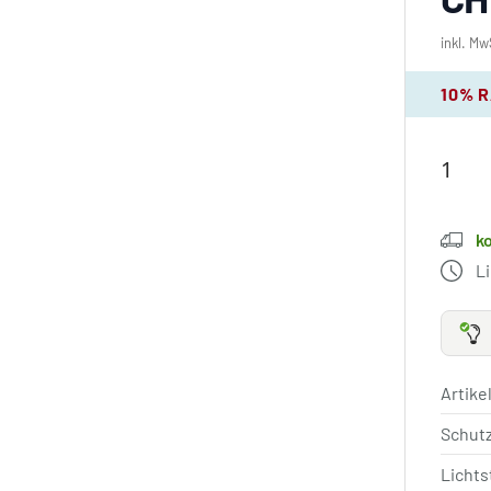
inkl. Mw
10% 
k
L
Artik
Schut
Licht