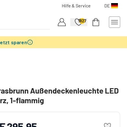
Hilfe & Service
DE
1827
etzt sparen
rasbrunn Außendeckenleuchte LED
z, 1-flammig
F 295.95