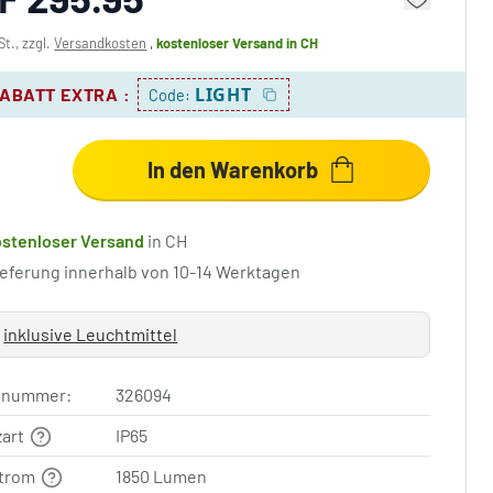
St., zzgl.
Versandkosten
,
kostenloser Versand
in CH
LIGHT
RABATT EXTRA
:
Code:
In den Warenkorb
ostenloser Versand
in CH
ieferung innerhalb von 10-14 Werktagen
inklusive Leuchtmittel
elnummer:
326094
zart
IP65
strom
1850 Lumen