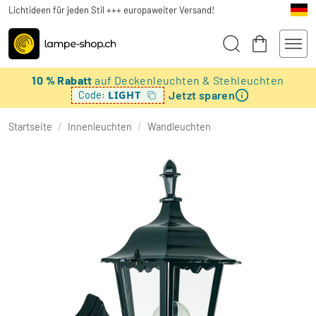
Lichtideen für jeden Stil +++ europaweiter Versand!
10 % Rabatt
auf Deckenleuchten & Stehleuchten
Jetzt sparen
LIGHT
Code:
Startseite
/
Innenleuchten
/
Wandleuchten