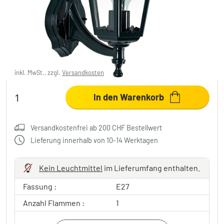
KS Verlichting Ancona Wandleuchte Grün, 1-
flammig
CHF 80.95
inkl. MwSt., zzgl.
Versandkosten
In den Warenkorb
Versandkostenfrei ab 200 CHF Bestellwert
Lieferung innerhalb von 10-14 Werktagen
Kein Leuchtmittel
im Lieferumfang enthalten.
Fassung :
E27
Anzahl Flammen :
1