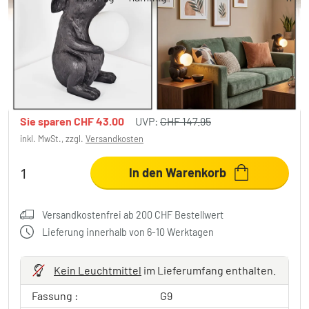
Hasenlampe Jerok Tischleuchte 2-er Set
Schwarz, 1-flammig
CHF 104.95
-29%
Sie sparen
CHF 43.00
UVP:
CHF 147.95
inkl. MwSt., zzgl.
Versandkosten
In den Warenkorb
Versandkostenfrei ab 200 CHF Bestellwert
Lieferung innerhalb von 6-10 Werktagen
Kein Leuchtmittel
im Lieferumfang enthalten.
Fassung :
G9