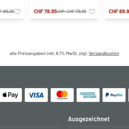
CHF 78.95
CHF 89.
F 185.95
UVP:
CHF 176.95
alle Preisangaben inkl. 8.1% MwSt. zzgl.
Versandkosten
Ausgezeichnet