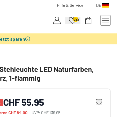
Hilfe & Service
DE
1827
etzt sparen
 Stehleuchte LED Naturfarben,
z, 1-flammig
CHF 55.95
%
paren
CHF 84.00
UVP:
CHF 139.95