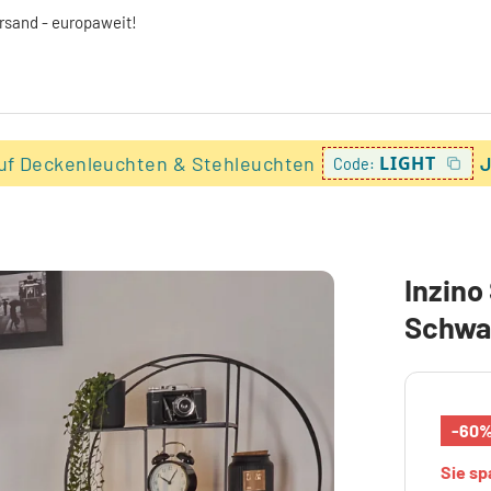
ersand - europaweit!
uf Deckenleuchten & Stehleuchten
LIGHT
J
Code:
Inzino
Schwar
-60
Sie s