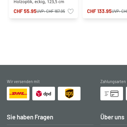
Holzoptik, eckig, 123,5 cm
CHF 55.95
CHF 133.95
UVP:
CHF 167.95
UVP:
CH
Wir versenden mit
Zahlungsarten
Sie haben Fragen
Über uns