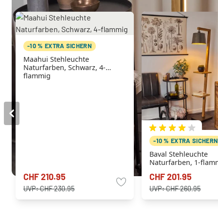
-10 % EXTRA SICHERN
Maahui Stehleuchte
Naturfarben, Schwarz, 4-
flammig
-10 % EXTRA SICHER
Baval Stehleuchte
Naturfarben, 1-flam
CHF 210.95
CHF 201.95
UVP:
CHF 230.95
UVP:
CHF 260.95