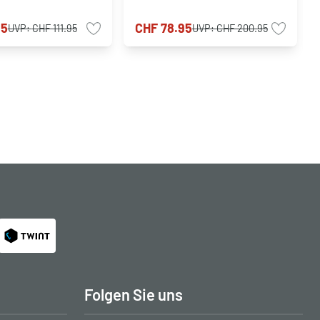
95
CHF 78.95
UVP:
CHF 111.95
UVP:
CHF 200.95
Folgen Sie uns