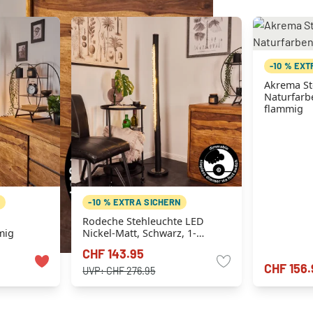
-10 % EX
Akrema St
Naturfarbe
flammig
N
-10 % EXTRA SICHERN
Rodeche Stehleuchte LED
mig
Nickel-Matt, Schwarz, 1-
flammig
CHF 143.95
CHF 156.
UVP:
CHF 276.95