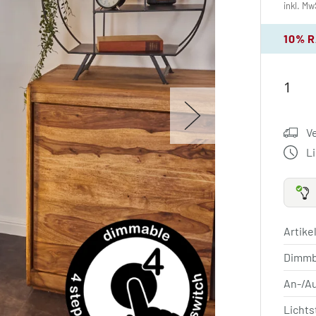
inkl. Mw
10% 
V
L
Artik
Dimm
An-/A
Licht