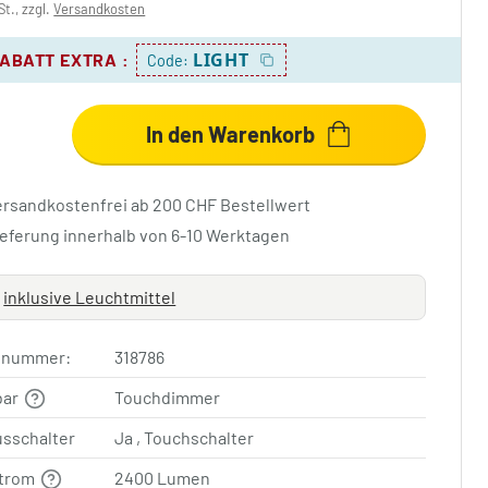
St., zzgl.
Versandkosten
LIGHT
RABATT EXTRA
:
Code:
In den Warenkorb
ersandkostenfrei ab 200 CHF Bestellwert
ieferung innerhalb von 6-10 Werktagen
inklusive Leuchtmittel
elnummer:
318786
bar
Touchdimmer
usschalter
Ja , Touchschalter
strom
2400 Lumen