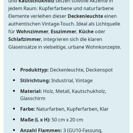
und
Kautschukholz
setzen stilvolle Akzente in
jedem Raum. Kupferfarbene und naturfarbene
Elemente verleihen dieser
Deckenleuchte
einen
authentischen Vintage-Touch. Ideal als Lichtquelle
für
Wohnzimmer
,
Esszimmer
,
Küche
oder
Schlafzimmer
, integrieren sich die klaren
Glaseinsätze in vielseitige, urbane Wohnkonzepte.
Produkttyp:
Deckenleuchte, Deckenspot
Stilrichtung:
Industrial, Vintage
Material:
Holz, Metall, Kautschukholz,
Glasschirm
Farbe:
Naturfarben, Kupferfarben, Klar
Maße (L x H):
50 cm x 20 cm
Anzahl Flammen:
3 (GU10-Fassung,