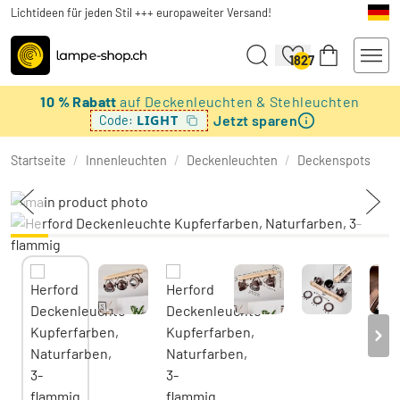
Lichtideen für jeden Stil +++ europaweiter Versand!
1827
10 % Rabatt
auf Deckenleuchten & Stehleuchten
Jetzt sparen
LIGHT
Code:
Startseite
/
Innenleuchten
/
Deckenleuchten
/
Deckenspots