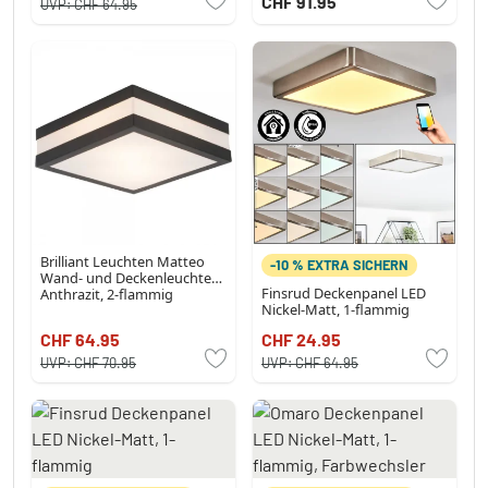
CHF 91.95
UVP:
CHF 64.95
Brilliant Leuchten Matteo
-10 % EXTRA SICHERN
Wand- und Deckenleuchte
Finsrud Deckenpanel LED
Anthrazit, 2-flammig
Nickel-Matt, 1-flammig
CHF 64.95
CHF 24.95
UVP:
CHF 70.95
UVP:
CHF 64.95