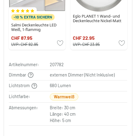
Eglo PLANET 1 Wand- und
-10 % EXTRA SICHERN
Deckenleuchte Nickel-Matt
Salmi Deckenleuchte LED
Weiß, 1-flammig
CHF 87.95
CHF 22.95
UVP:
CHF 92.95
UVP:
CHF 23.95
Artikelnummer:
207782
Dimmbar
externen Dimmer (Nicht Inklusive)
Lichtstrom
680 Lumen
Lichtfarbe:
Warmweiß
Abmessungen:
Breite: 30 cm
Länge: 40 cm
Höhe: 5 cm