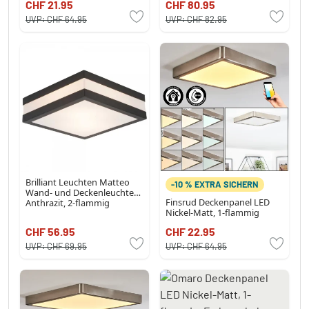
CHF 21.95
CHF 80.95
UVP:
CHF 64.95
UVP:
CHF 82.95
Brilliant Leuchten Matteo
-10 % EXTRA SICHERN
Wand- und Deckenleuchte
Finsrud Deckenpanel LED
Anthrazit, 2-flammig
Nickel-Matt, 1-flammig
CHF 56.95
CHF 22.95
UVP:
CHF 69.95
UVP:
CHF 64.95