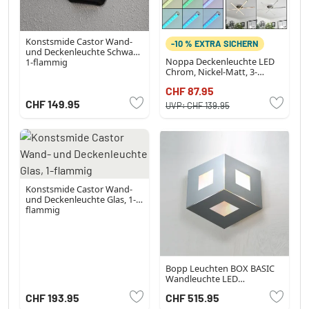
Konstsmide Castor Wand-
-10 % EXTRA SICHERN
und Deckenleuchte Schwarz,
Noppa Deckenleuchte LED
1-flammig
Chrom, Nickel-Matt, 3-
flammig, Fernbedienung,
CHF 87.95
Farbwechsler
CHF 149.95
UVP:
CHF 139.95
Konstsmide Castor Wand-
und Deckenleuchte Glas, 1-
flammig
Bopp Leuchten BOX BASIC
Wandleuchte LED
Aluminium, Bunt, 3-flammig
CHF 193.95
CHF 515.95