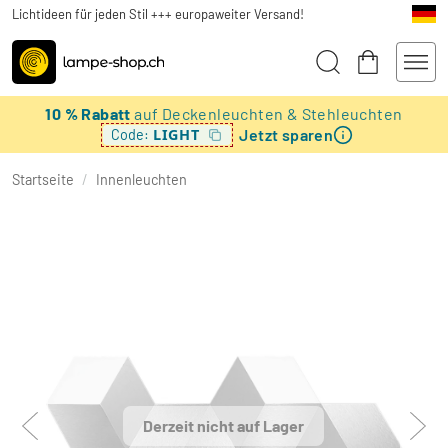
Lichtideen für jeden Stil +++ europaweiter Versand!
10 % Rabatt
auf Deckenleuchten & Stehleuchten
Jetzt sparen
LIGHT
Code:
Startseite
/
Innenleuchten
Derzeit nicht auf Lager