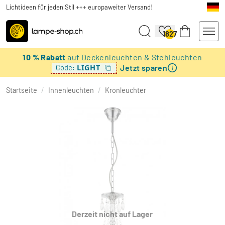
Lichtideen für jeden Stil +++ europaweiter Versand!
1827
10 % Rabatt
auf Deckenleuchten & Stehleuchten
Jetzt sparen
LIGHT
Code:
Startseite
/
Innenleuchten
/
Kronleuchter
Derzeit nicht auf Lager