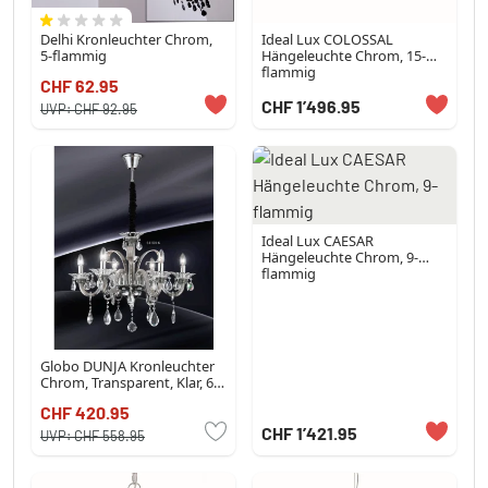
Delhi Kronleuchter Chrom,
Ideal Lux COLOSSAL
5-flammig
Hängeleuchte Chrom, 15-
flammig
CHF 62.95
CHF 1’496.95
UVP:
CHF 92.95
Ideal Lux CAESAR
Hängeleuchte Chrom, 9-
flammig
Globo DUNJA Kronleuchter
Chrom, Transparent, Klar, 6-
flammig
CHF 420.95
CHF 1’421.95
UVP:
CHF 558.95