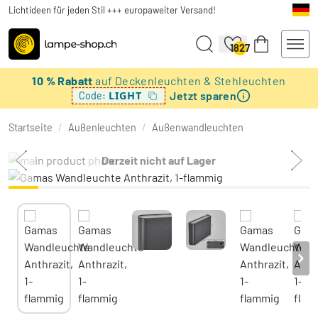
Lichtideen für jeden Stil +++ europaweiter Versand!
1827
10 % Rabatt
auf Deckenleuchten & Stehleuchten
Jetzt sparen
LIGHT
Code:
Startseite
/
Außenleuchten
/
Außenwandleuchten
Derzeit nicht auf Lager