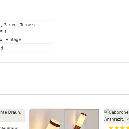
 ,
ung
Modern , Retro , Vintage
 Rund