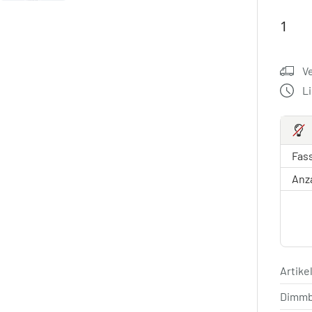
V
L
Fas
Anz
Artik
Dimm