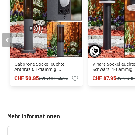
Gaborone Sockelleuchte
Vinara Sockelleucht
Anthrazit, 1-flammig,
Schwarz, 1-flammig
Bewegungsmelder
CHF 50.95
CHF 87.95
UVP:
CHF 55.95
UVP:
CHF
Mehr Informationen