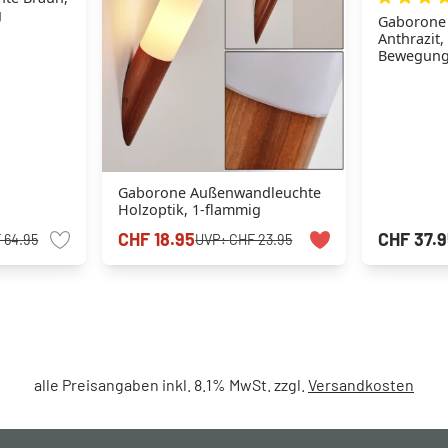
g
Gaborone
Anthrazit,
Bewegung
Gaborone Außenwandleuchte
Holzoptik, 1-flammig
CHF 18.95
CHF 37.9
 64.95
UVP:
CHF 23.95
alle Preisangaben inkl. 8.1% MwSt. zzgl.
Versandkosten