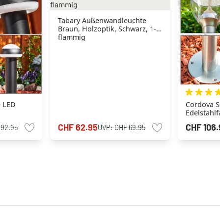
Tabary Außenwandleuchte
Braun, Holzoptik, Schwarz, 1-
flammig
e LED
Cordova S
Edelstahl
CHF 62.95
CHF 106.
 92.95
UVP:
CHF 69.95