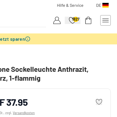
Hilfe & Service
DE
1827
etzt sparen
ne Sockelleuchte Anthrazit,
z, 1-flammig
F 37.95
St., zzgl.
Versandkosten