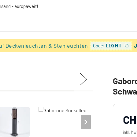
ersand - europaweit!
uf Deckenleuchten & Stehleuchten
LIGHT
J
Code:
Gaboro
Schwar
CH
inkl. Mw