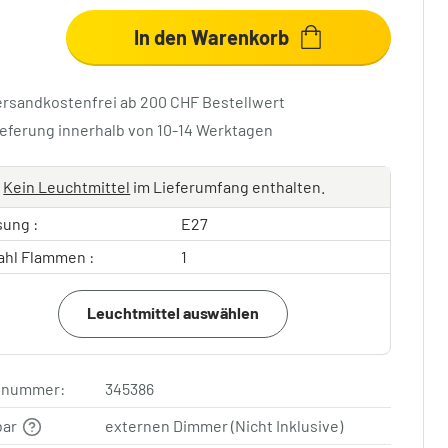
In den Warenkorb
ersandkostenfrei ab 200 CHF Bestellwert
ieferung innerhalb von 10-14 Werktagen
Kein Leuchtmittel
im Lieferumfang enthalten.
sung :
E27
ahl Flammen :
1
Leuchtmittel auswählen
elnummer:
345386
bar
externen Dimmer (Nicht Inklusive)