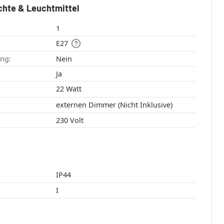
chte & Leuchtmittel
1
E27
ang:
Nein
:
Ja
22 Watt
externen Dimmer (Nicht Inklusive)
230 Volt
IP44
I