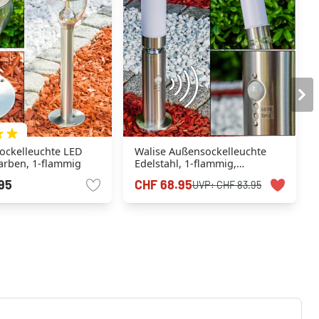
ockelleuchte LED
Walise Außensockelleuchte
farben, 1-flammig
Edelstahl, 1-flammig,
Bewegungsmelder
95
CHF 68.95
UVP:
CHF 83.95