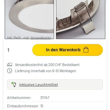
Finsrud Einbauleuchte LED Nickel-Matt, 1-
flammig
CHF 6.95
-81%
Sie sparen
CHF 31.00
UVP:
CHF 37.95
inkl. MwSt., zzgl.
Versandkosten
In den Warenkorb
Versandkostenfrei ab 200 CHF Bestellwert
Lieferung innerhalb von 6-10 Werktagen
inklusive Leuchtmittel
Artikelnummer:
311147
Einbaudurchmesser
15