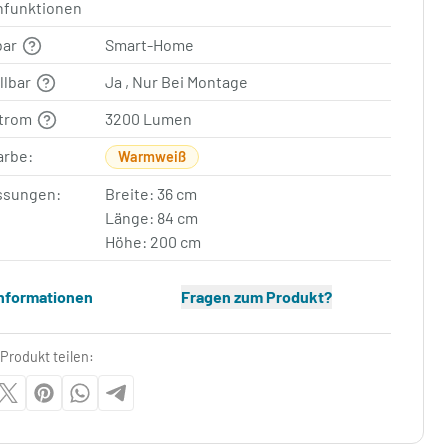
nfunktionen
bar
Smart-Home
llbar
Ja , Nur Bei Montage
strom
3200 Lumen
arbe:
Warmweiß
sungen:
Breite: 36 cm
Länge: 84 cm
Höhe: 200 cm
Informationen
Fragen zum Produkt?
Produkt teilen: