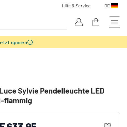
Hilfe & Service
DE
etzt sparen
Luce Sylvie Pendelleuchte LED
1-flammig
F 633.95