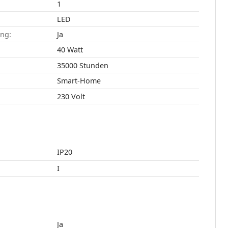
1
LED
ang:
Ja
40 Watt
35000 Stunden
Smart-Home
230 Volt
IP20
I
Ja