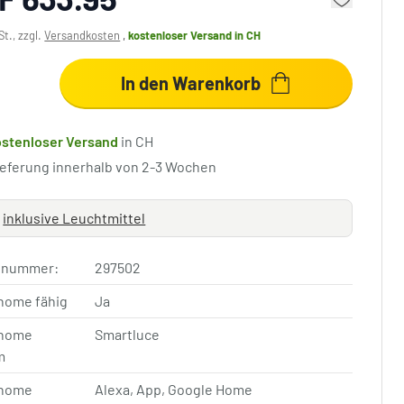
St., zzgl.
Versandkosten
,
kostenloser Versand
in CH
In den Warenkorb
ostenloser Versand
in CH
ieferung innerhalb von 2-3 Wochen
inklusive Leuchtmittel
elnummer:
297502
home fähig
Ja
home
Smartluce
m
home
Alexa, App, Google Home