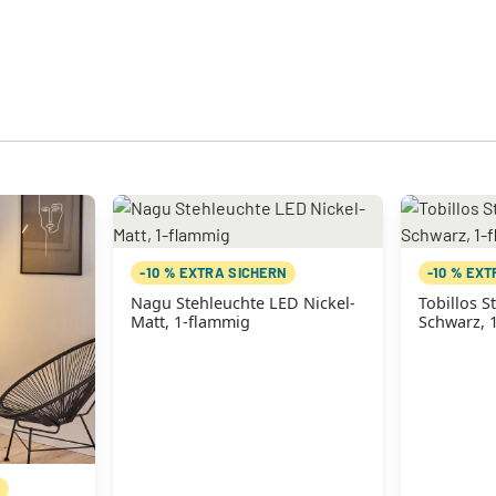
-10 % EXTRA SICHERN
-10 % EX
Nagu Stehleuchte LED Nickel-
Tobillos S
Matt, 1-flammig
Schwarz, 
N