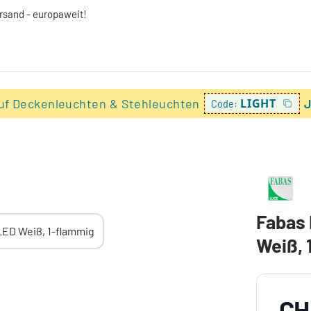
ersand - europaweit!
uf Deckenleuchten & Stehleuchten
LIGHT
J
Code:
Fabas 
Weiß, 
CH