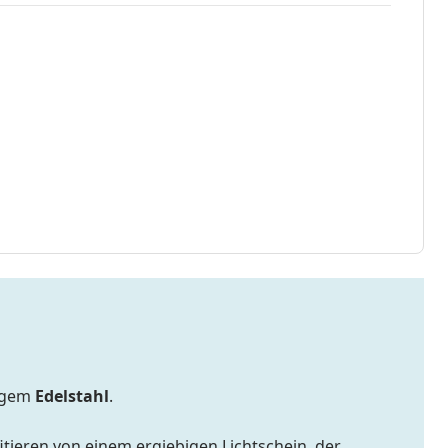
tigem
Edelstahl
.
itieren von einem ergiebigen Lichtschein, der