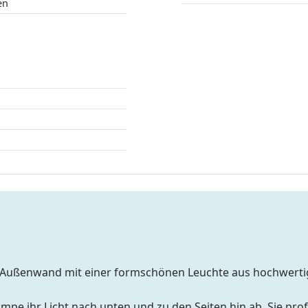
en
Ihre Außenwand mit einer formschönen Leuchte aus hochwer
pe ihr Licht nach unten und zu den Seiten hin ab. Sie prof