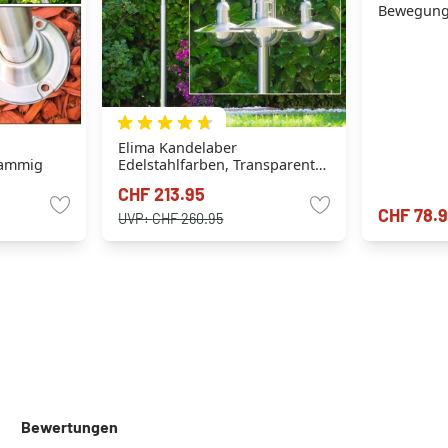
Bewegung
Elima Kandelaber
flammig
Edelstahlfarben, Transparent,
Klar, 3-flammig
CHF 213.95
CHF 78.
UVP:
CHF 260.95
Bewertungen