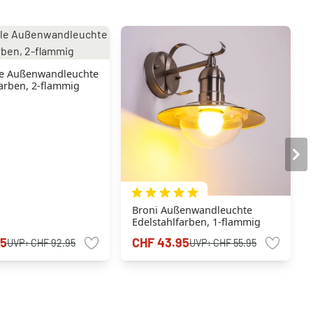
le Außenwandleuchte
farben, 2-flammig
Broni Außenwandleuchte
Edelstahlfarben, 1-flammig
95
CHF 43.95
UVP:
CHF 92.95
UVP:
CHF 55.95