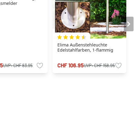
smelder
Elima Außenstehleuchte
Edelstahlfarben, 1-flammig
95
CHF 106.95
UVP:
CHF 83.95
UVP:
CHF 158.95