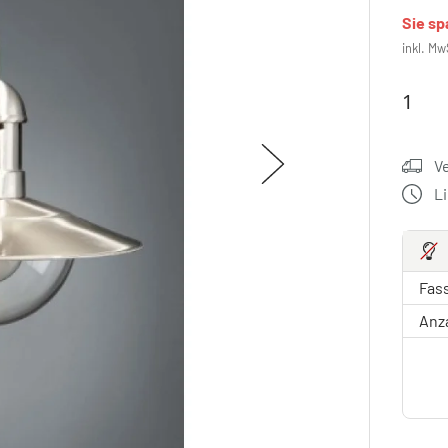
Sie s
inkl. Mw
V
L
Fas
Anz