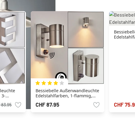
Bessiebel
Edelstahl
leuchte
Bessiebelle Außenwandleuchte
 3-
Edelstahlfarben, 1-flammig,
Bewegungsmelder
CHF 87.95
CHF 75.
 83.95