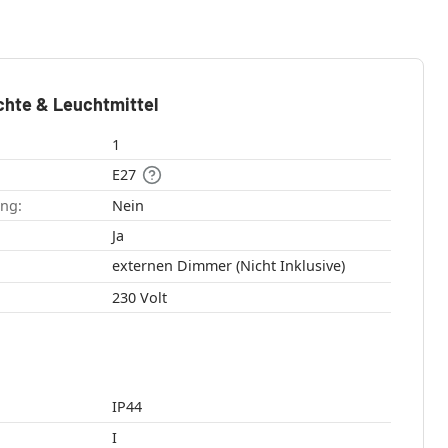
chte & Leuchtmittel
1
E27
ang:
Nein
:
Ja
externen Dimmer (Nicht Inklusive)
230 Volt
IP44
I