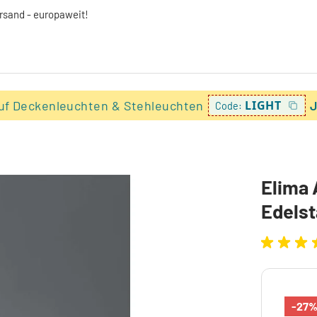
ersand - europaweit!
uf Deckenleuchten & Stehleuchten
LIGHT
J
Code:
Elima
Edelst
-27