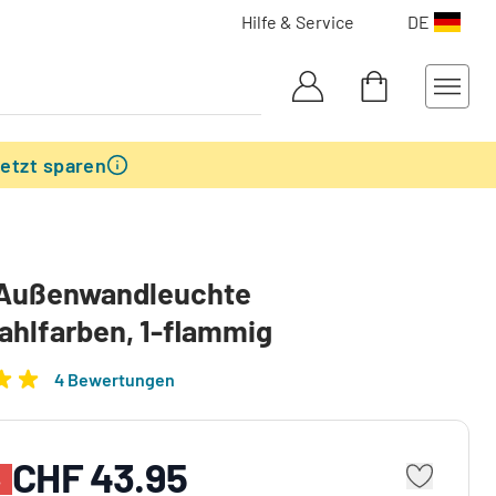
Hilfe & Service
DE
etzt sparen
 Außenwandleuchte
ahlfarben, 1-flammig
4 Bewertungen
CHF 43.95
%