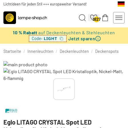
Lichtideen für jeden Stil +++ europaweiter Versand!
1827
10 % Rabatt
auf Deckenleuchten & Stehleuchten
Jetzt sparen
LIGHT
Code:
Startseite
/
Innenleuchten
/
Deckenleuchten
/
Deckenspots
Eglo LITAGO CRYSTAL Spot LED