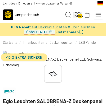
Lichtideen für jeden Stil +++ europaweiter Versand!
1827
10 % Rabatt
auf Deckenleuchten & Stehleuchten
Jetzt sparen
LIGHT
Code:
Startseite
/
Innenleuchten
/
Deckenleuchten
/
LED Panele
-10 % EXTRA SICHERN
Eglo Leuchten SALOBRENA-Z Deckenpanel