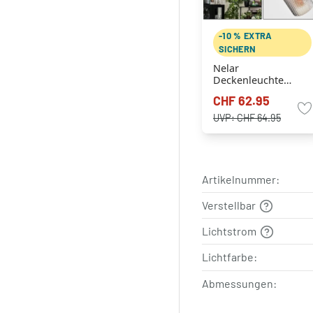
-10 % EXTRA
SICHERN
Nelar
Deckenleuchte
Bronze, Chrom, 3-
CHF 62.95
flammig
UVP:
CHF 64.95
Artikelnummer:
Verstellbar
Lichtstrom
Lichtfarbe:
Abmessungen: