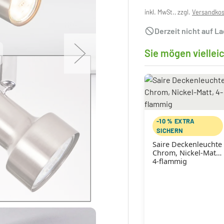
inkl. MwSt., zzgl.
Versandko
Derzeit nicht auf L
Sie mögen viellei
-10 % EXTRA
SICHERN
Saire Deckenleuchte
Chrom, Nickel-Matt,
4-flammig