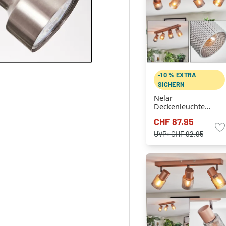
-10 % EXTRA
SICHERN
Nelar
Deckenleuchte
Bronze, Chrom, 4-
CHF 87.95
flammig
UVP:
CHF 92.95