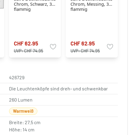
Chrom, Schwarz, 3-
Chrom, Messing, 3-
flammig
flammig
CHF 62.95
CHF 62.95
UVP:
CHF 74.95
UVP:
CHF 74.95
426729
Die Leuchtenköpfe sind dreh- und schwenkbar
260 Lumen
Warmweiß
Breite: 27.5 cm
Höhe: 14 cm