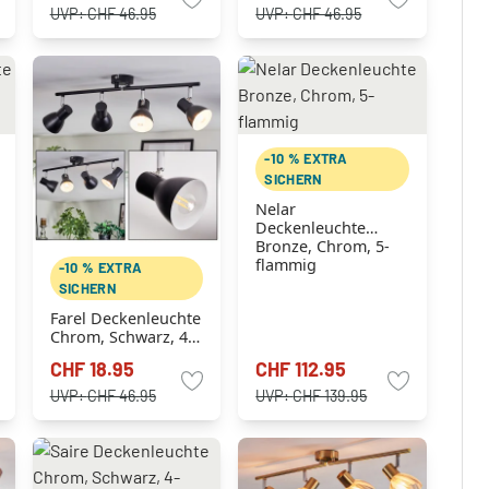
UVP:
CHF 46.95
UVP:
CHF 46.95
-10 % EXTRA
SICHERN
Nelar
Deckenleuchte
Bronze, Chrom, 5-
flammig
-10 % EXTRA
SICHERN
Farel Deckenleuchte
Chrom, Schwarz, 4-
flammig
CHF 18.95
CHF 112.95
UVP:
CHF 46.95
UVP:
CHF 139.95