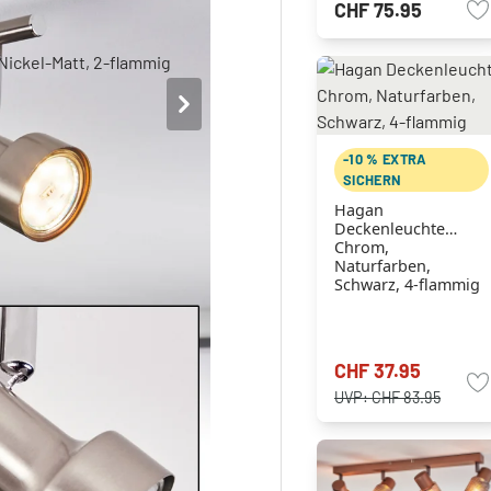
CHF 75.95
-10 % EXTRA
SICHERN
Hagan
Deckenleuchte
Chrom,
Naturfarben,
Schwarz, 4-flammig
CHF 37.95
UVP:
CHF 83.95