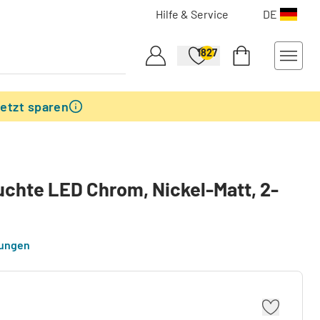
Hilfe & Service
DE
1827
etzt sparen
chte LED Chrom, Nickel-Matt, 2-
tungen