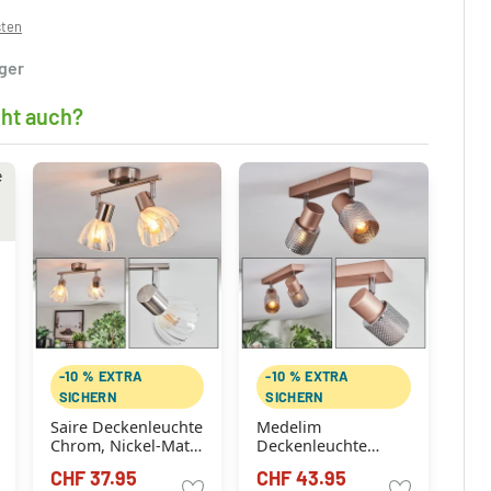
sten
ager
cht auch?
-10 % EXTRA
-10 % EXTRA
SICHERN
SICHERN
Saire Deckenleuchte
Medelim
Chrom, Nickel-Matt,
Deckenleuchte
2-flammig
Bronze, 2-flammig
CHF 37.95
CHF 43.95