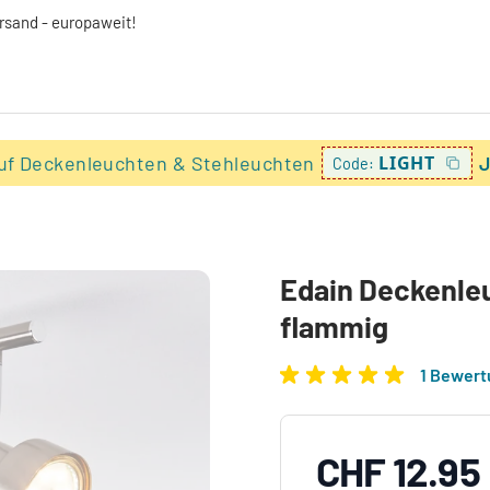
ersand - europaweit!
uf Deckenleuchten & Stehleuchten
LIGHT
J
Code:
Edain Deckenleu
flammig
1 Bewer
CHF 12.95