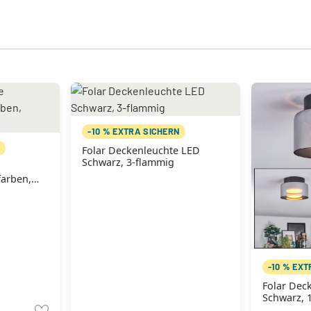
-10 % EXTRA SICHERN
N
Folar Deckenleuchte LED
Schwarz, 3-flammig
e
farben,
-10 % EX
Folar Dec
Schwarz, 