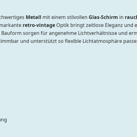
chwertiges
Metall
mit einem stilvollen
Glas-Schirm
in
rauc
e markante
retro-vintage
Optik bringt zeitlose Eleganz und 
r Bauform sorgen für angenehme Lichtverhältnisse und ermö
 dimmbar und unterstützt so flexible Lichtatmosphäre pass
ung