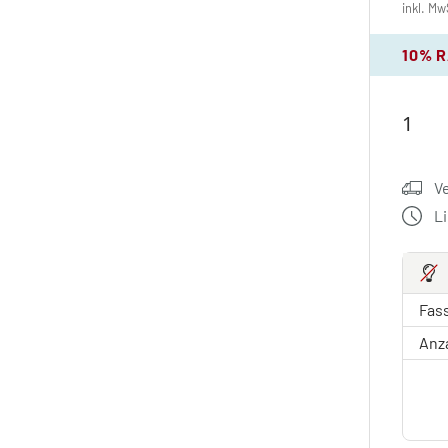
inkl. Mw
10% 
V
L
Fas
Anz