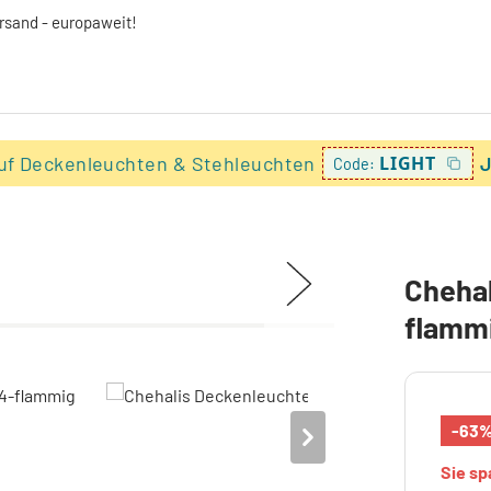
ersand - europaweit!
uf Deckenleuchten & Stehleuchten
LIGHT
J
Code:
Chehal
flamm
-63
Sie s