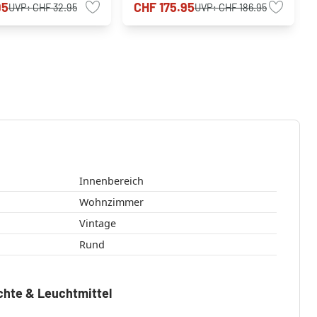
95
CHF 175.95
UVP:
CHF 32.95
UVP:
CHF 186.95
Innenbereich
Wohnzimmer
Vintage
Rund
chte & Leuchtmittel