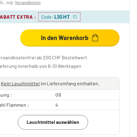
St., zzgl.
Versandkosten
LIGHT
RABATT EXTRA
:
Code:
In den Warenkorb
ersandkostenfrei ab 200 CHF Bestellwert
ieferung innerhalb von 6-10 Werktagen
Kein Leuchtmittel
im Lieferumfang enthalten.
sung :
G9
ahl Flammen :
4
Leuchtmittel auswählen