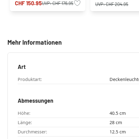
CHF 150.95
UVP:
CHF 176.95
UVP:
CHF 204.95
Mehr Informationen
Art
Produktart:
Deckenleucht
Abmessungen
Höhe:
40.5 cm
Länge:
28 cm
Durchmesser:
12.5 cm