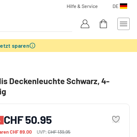
Hilfe & Service
DE
etzt sparen
is Deckenleuchte Schwarz, 4-
ig
CHF 50.95
%
paren
CHF 89.00
UVP:
CHF 139.95