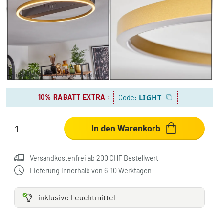
Cajean Deckenleuchte LED Schwarz, 1-
flammig
CHF 50.95
-39%
Sie sparen
CHF 33.00
UVP:
CHF 83.95
inkl. MwSt., zzgl.
Versandkosten
10% RABATT EXTRA
:
LIGHT
Code:
In den Warenkorb
Versandkostenfrei ab 200 CHF Bestellwert
Lieferung innerhalb von 6-10 Werktagen
inklusive Leuchtmittel