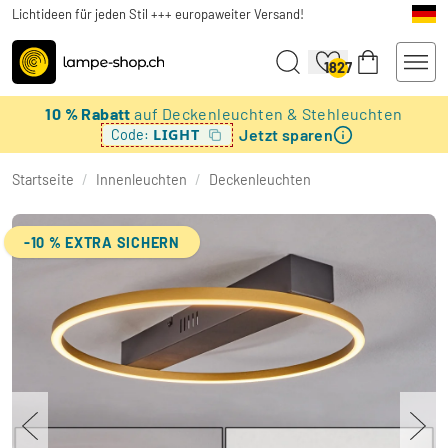
Lichtideen für jeden Stil +++ europaweiter Versand!
1827
10 % Rabatt
auf Deckenleuchten & Stehleuchten
Jetzt sparen
LIGHT
Code:
Startseite
/
Innenleuchten
/
Deckenleuchten
-10 % EXTRA SICHERN