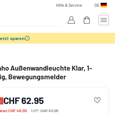
Hilfe & Service
DE
etzt sparen
ho Außenwandleuchte Klar, 1-
ig, Bewegungsmelder
CHF 62.95
%
paren
CHF 49.00
UVP:
CHF 111.95