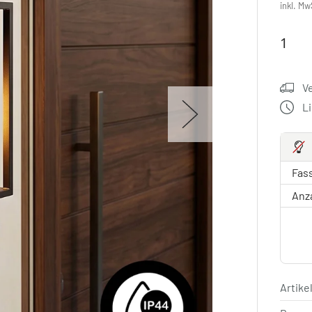
inkl. Mw
V
L
Fas
Anz
Artik