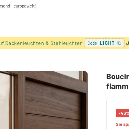
ersand - europaweit!
uf Deckenleuchten & Stehleuchten
LIGHT
J
Code:
Boucin
flamm
-43
Sie s