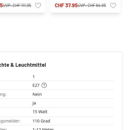
smelder
95
CHF 37.95
UVP:
CHF 111.95
UVP:
CHF 64.95
chte & Leuchtmittel
1
E27
ang:
Nein
:
Ja
15 Watt
ngsmelder:
110 Grad
der:
1-12 Meter