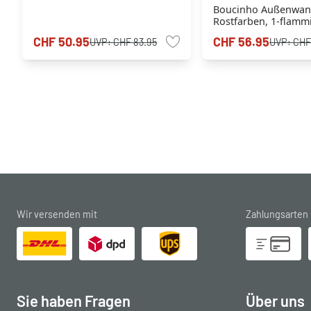
Boucinho Außenwan
Rostfarben, 1-flamm
CHF 50.95
CHF 56.95
UVP:
CHF 83.95
UVP:
CHF
Wir versenden mit
Zahlungsarten
Sie haben Fragen
Über uns