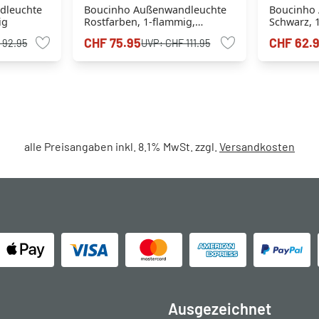
dleuchte
Boucinho Außenwandleuchte
Boucinho
ig
Rostfarben, 1-flammig,
Schwarz, 
Bewegungsmelder
Bewegung
CHF 75.95
CHF 62.
 92.95
UVP:
CHF 111.95
alle Preisangaben inkl. 8.1% MwSt. zzgl.
Versandkosten
Ausgezeichnet