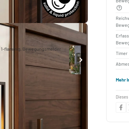
Beweg
Reich
Beweg
Erfas
Beweg
Timer
Abmes
Mehr 
Dieses 