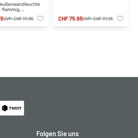
 Außenwandleuchte
1-flammig,
smelder
95
CHF 75.95
UVP:
CHF 111.95
UVP:
CHF 111.95
Folgen Sie uns