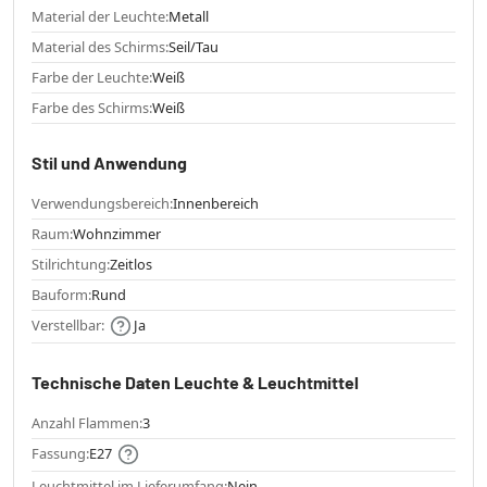
Material der Leuchte:
Metall
Material des Schirms:
Seil/Tau
Farbe der Leuchte:
Weiß
Farbe des Schirms:
Weiß
Stil und Anwendung
Verwendungsbereich:
Innenbereich
Raum:
Wohnzimmer
Stilrichtung:
Zeitlos
Bauform:
Rund
Verstellbar:
Ja
Technische Daten Leuchte & Leuchtmittel
Anzahl Flammen:
3
Fassung:
E27
Leuchtmittel im Lieferumfang:
Nein