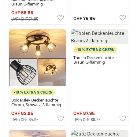
Braun, 3-flammig
CHF 68.95
CHF 75.95
UVP:
CHF 74.95
-10 % EXTRA SICHERN
Tholen Deckenleuchte
Braun, 3-flammig
-10 % EXTRA SICHERN
Bolderslev Deckenleuchte
Chrom, Schwarz, 3-flammig
CHF 62.95
CHF 87.95
UVP:
CHF 64.95
UVP:
CHF 88.95