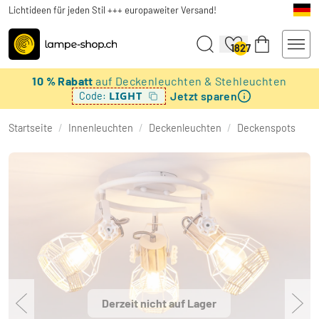
Lichtideen für jeden Stil +++ europaweiter Versand!
1827
10 % Rabatt
auf Deckenleuchten & Stehleuchten
Jetzt sparen
LIGHT
Code:
Startseite
/
Innenleuchten
/
Deckenleuchten
/
Deckenspots
Derzeit nicht auf Lager