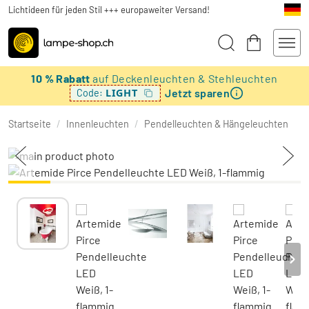
Lichtideen für jeden Stil +++ europaweiter Versand!
10 % Rabatt
auf Deckenleuchten & Stehleuchten
Jetzt sparen
LIGHT
Code:
Startseite
/
Innenleuchten
/
Pendelleuchten & Hängeleuchten