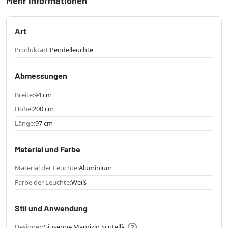
Mehr Informationen
Art
Produktart:
Pendelleuchte
Abmessungen
Breite:
94 cm
Höhe:
200 cm
Länge:
97 cm
Material und Farbe
Material der Leuchte:
Aluminium
Farbe der Leuchte:
Weiß
Stil und Anwendung
Designer:
Giuseppe Maurizio Scutellà