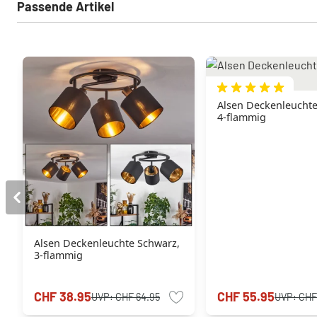
Passende Artikel
Alsen Deckenleuchte
4-flammig
Alsen Deckenleuchte Schwarz,
3-flammig
CHF 38.95
CHF 55.95
UVP:
CHF 64.95
UVP:
CHF