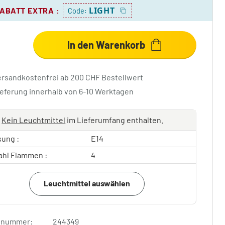
LIGHT
RABATT EXTRA
:
Code:
In den Warenkorb
ersandkostenfrei ab 200 CHF Bestellwert
ieferung innerhalb von 6-10 Werktagen
Kein Leuchtmittel
im Lieferumfang enthalten.
sung :
E14
ahl Flammen :
4
Leuchtmittel auswählen
elnummer:
244349