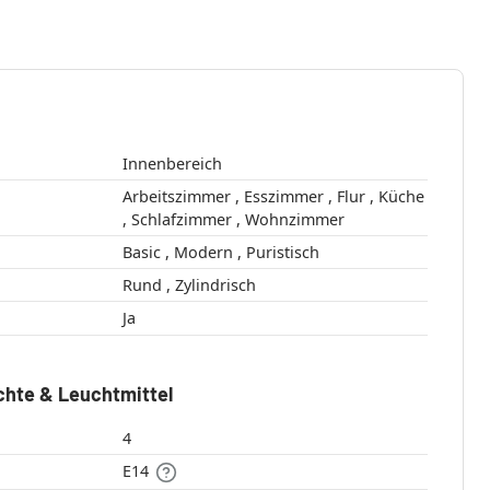
Innenbereich
Arbeitszimmer , Esszimmer , Flur , Küche
, Schlafzimmer , Wohnzimmer
Basic , Modern , Puristisch
Rund , Zylindrisch
Ja
chte & Leuchtmittel
4
E14