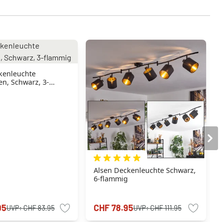
kenleuchte
n, Schwarz, 3-
Alsen Deckenleuchte Schwarz,
6-flammig
95
CHF 78.95
UVP:
CHF 83.95
UVP:
CHF 111.95