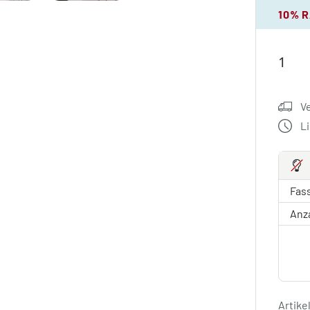
10% 
V
L
Fas
Anz
Artik