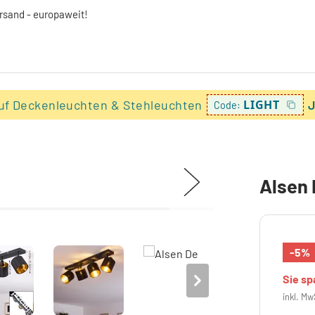
ersand - europaweit!
uf Deckenleuchten & Stehleuchten
LIGHT
J
Code:
Alsen
-5%
Sie s
inkl. Mw