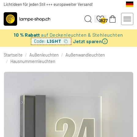
Lichtideen für jeden Stil +++ europaweiter Versand!
1827
10 % Rabatt
auf Deckenleuchten & Stehleuchten
Jetzt sparen
LIGHT
Code:
Startseite
/
Außenleuchten
/
Außenwandleuchten
/
Hausnummernleuchten