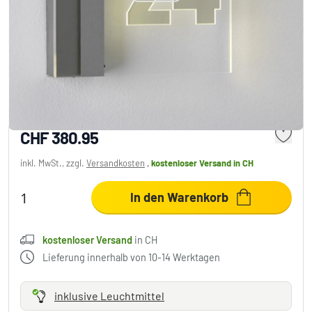
Albert 6006 Hausnummernleuchte LED
Edelstahl, 1-flammig
CHF 380.95
inkl. MwSt., zzgl.
Versandkosten
,
kostenloser Versand
in CH
In den Warenkorb
kostenloser Versand
in CH
Lieferung innerhalb von 10-14 Werktagen
inklusive Leuchtmittel