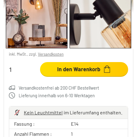
Aggebo Wandleuchte Glas 8 cm Schwarz, 1-
flammig
CHF 18.95
-42%
Sie sparen
CHF 14.00
UVP:
CHF 32.95
inkl. MwSt., zzgl.
Versandkosten
In den Warenkorb
Versandkostenfrei ab 200 CHF Bestellwert
Lieferung innerhalb von 6-10 Werktagen
Kein Leuchtmittel
im Lieferumfang enthalten.
Fassung :
E14
Anzahl Flammen :
1